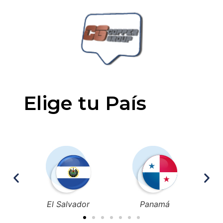
Elige tu País
El Salvador
Panamá
Colo